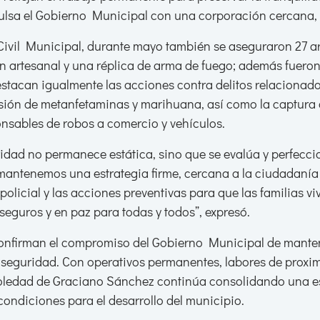
lsa el Gobierno Municipal con una corporación cercana, p
Civil Municipal, durante mayo también se aseguraron 27 ar
n artesanal y una réplica de arma de fuego; además fueron
destacan igualmente las acciones contra delitos relaciona
ión de metanfetaminas y marihuana, así como la captura d
nsables de robos a comercio y vehículos.
uridad no permanece estática, sino que se evalúa y perfec
antenemos una estrategia firme, cercana a la ciudadanía y
policial y las acciones preventivas para que las familias v
seguros y en paz para todas y todos”, expresó.
onfirman el compromiso del Gobierno Municipal de manten
seguridad. Con operativos permanentes, labores de proxim
oledad de Graciano Sánchez continúa consolidando una est
condiciones para el desarrollo del municipio.