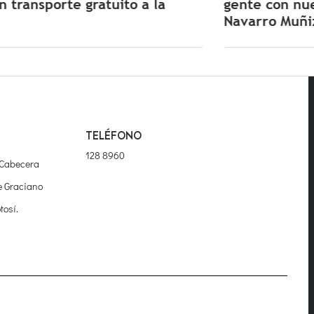
gente con nuevo centro de capacitación
Navarro Muñiz
TELÉFONO
128 8960
 Cabecera
e Graciano
tosí.