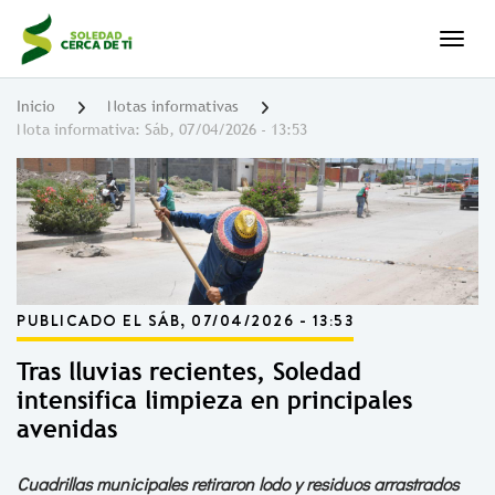
Pasar
al
Togg
contenido
principal
Inicio
Notas informativas
Nota informativa: Sáb, 07/04/2026 - 13:53
PUBLICADO EL SÁB, 07/04/2026 - 13:53
Tras lluvias recientes, Soledad
intensifica limpieza en principales
avenidas
Cuadrillas municipales retiraron lodo y residuos arrastrados