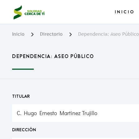
Pasar
al
INICIO
contenido
principal
Inicio
Directorio
Dependencia: Aseo Público
DEPENDENCIA: ASEO PÚBLICO
TITULAR
C. Hugo Ernesto Martinez Trujillo
DIRECCIÓN