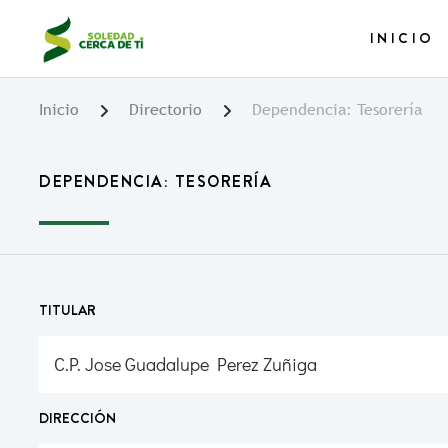
Pasar
al
INICIO
contenido
principal
Inicio
Directorio
Dependencia: Tesorería
DEPENDENCIA: TESORERÍA
TITULAR
C.P. Jose Guadalupe Perez Zuñiga
DIRECCIÓN